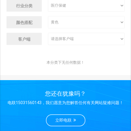
行业分类
颜色搭配
客户端
本分类下无任何数据！
您还在犹豫吗？
电联15031560143，我们愿意为您解答任何有关网站疑难问题！
立即电联