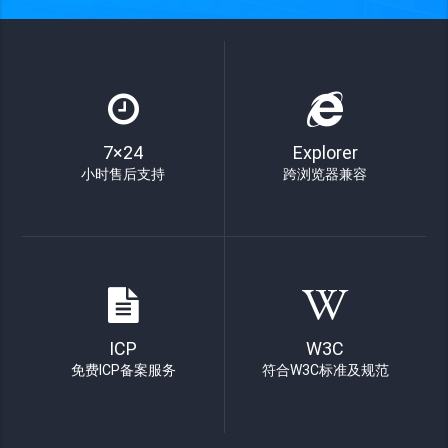
7×24
Explorer
小时售后支持
跨浏览器兼容
ICP
W3C
免费ICP备案服务
符合W3C标准及规范