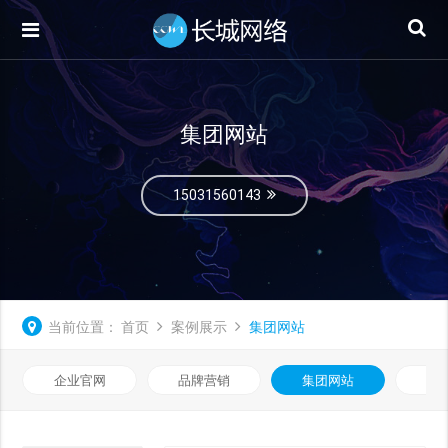
集团网站
15031560143
当前位置：
首页
案例展示
集团网站
企业官网
品牌营销
集团网站
微