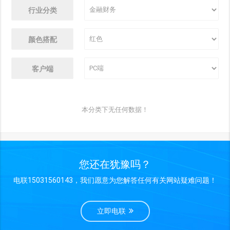
行业分类
颜色搭配
客户端
本分类下无任何数据！
您还在犹豫吗？
电联15031560143，我们愿意为您解答任何有关网站疑难问题！
立即电联