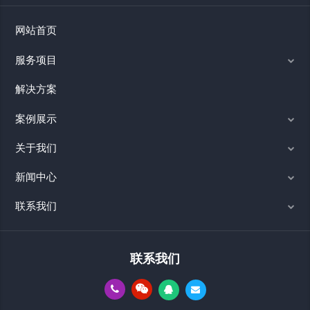
网站首页
服务项目
解决方案
案例展示
关于我们
新闻中心
联系我们
联系我们