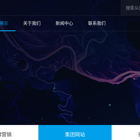
展示
关于我们
新闻中心
联系我们
牌营销
集团网站