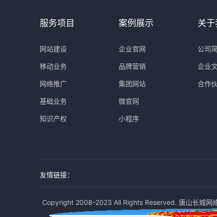
服务项目
案例展示
关于
网站建设
企业官网
公司
移动业务
品牌营销
企业
网络推广
集团网站
合作
基础业务
微官网
知识产权
小程序
友情链接：
Copyright 2008-2023 All Rights Reserved. 唐山长城网