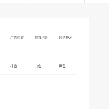
广告传媒
教育培训
通信技术
棕色
白色
黑色