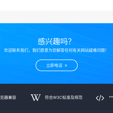
感兴趣吗？
欢迎联系我们，我们愿意为您解答任何有关网站疑难问题！
立即电话
浏览器兼容
符合W3C标准及规范
*