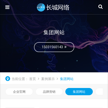
集团网站
15031560143
当前位置：
首页
案例展示
集团网站
企业官网
品牌营销
集团网站
微