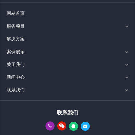
网站首页
服务项目
解决方案
案例展示
关于我们
新闻中心
联系我们
联系我们