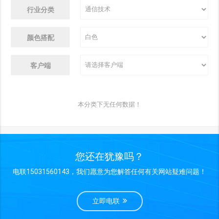
行业分类
颜色搭配
客户端
本分类下无任何数据！
您还在犹豫吗？
电联15031560143，我们愿意为您解答任何有关网站疑难问题！
立即电联