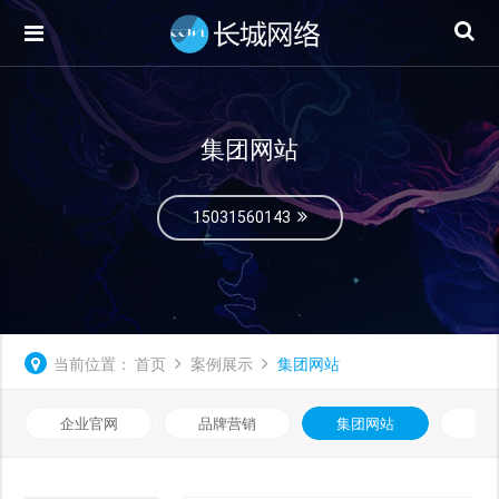
集团网站
15031560143
当前位置：
首页
案例展示
集团网站
企业官网
品牌营销
集团网站
微