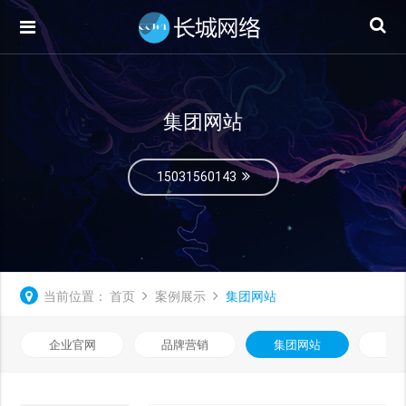
集团网站
15031560143
当前位置：
首页
案例展示
集团网站
企业官网
品牌营销
集团网站
微