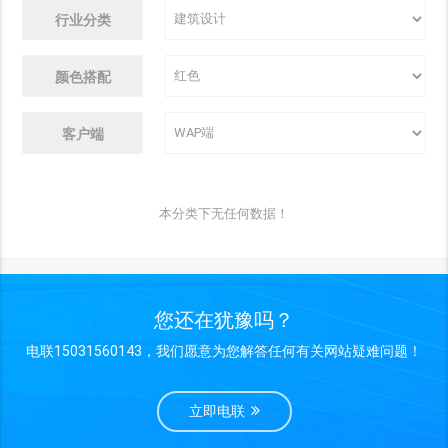
行业分类
颜色搭配
客户端
本分类下无任何数据！
您还在犹豫吗？
电联15031560143，我们愿意为您解答任何有关网站疑难问题！
立即电联