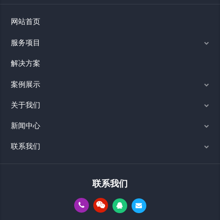
网站首页
服务项目
解决方案
案例展示
关于我们
新闻中心
联系我们
联系我们