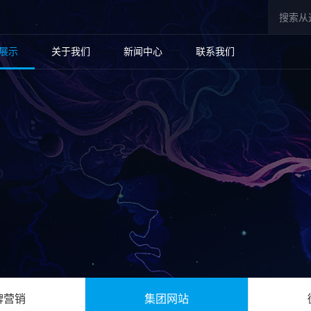
展示
关于我们
新闻中心
联系我们
牌营销
集团网站