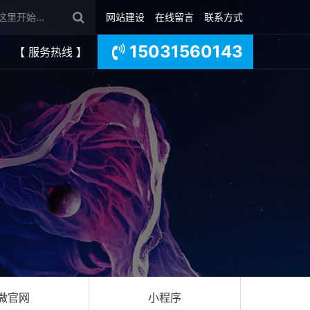
网站建设
在线留言
联系方式
15031560143
【 服务热线 】
微官网
小程序