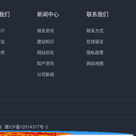
我们
新闻中心
联系我们
简介
域名资讯
联系方式
文化
建站知识
在线留言
伙伴
网站优化
隐私政策
知产资讯
网站地图
公司新闻
络
冀ICP备12014317号-2