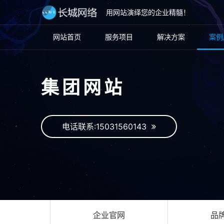
用网站演绎您的企业精髓！
网站首页
服务项目
解决方案
案例
集团网站
电话联系:15031560143
企业官网
品