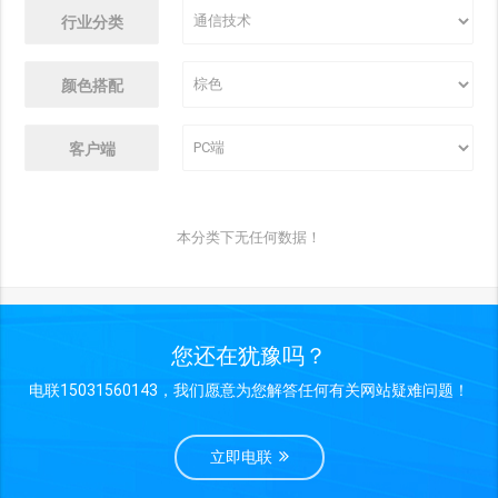
行业分类
颜色搭配
客户端
本分类下无任何数据！
您还在犹豫吗？
电联15031560143，我们愿意为您解答任何有关网站疑难问题！
立即电联