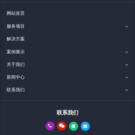
网站首页
服务项目
解决方案
案例展示
关于我们
新闻中心
联系我们
联系我们