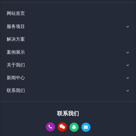
网站首页
服务项目
解决方案
案例展示
关于我们
新闻中心
联系我们
联系我们