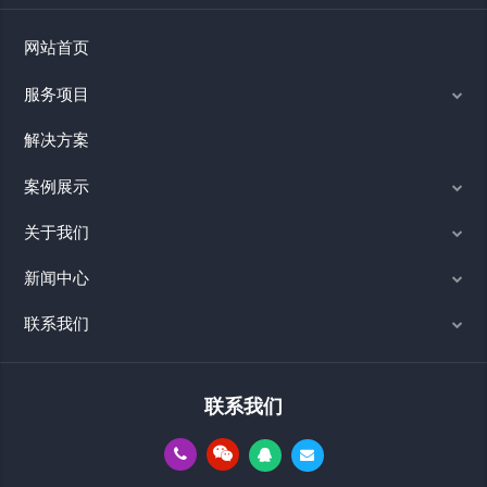
网站首页
服务项目
解决方案
案例展示
关于我们
新闻中心
联系我们
联系我们