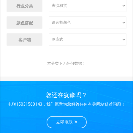
行业分类
颜色搭配
客户端
本分类下无任何数据！
您还在犹豫吗？
电联15031560143，我们愿意为您解答任何有关网站疑难问题！
立即电联