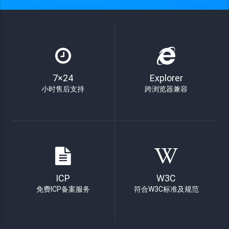
7×24
Explorer
小时售后支持
跨浏览器兼容
ICP
W3C
免费ICP备案服务
符合W3C标准及规范