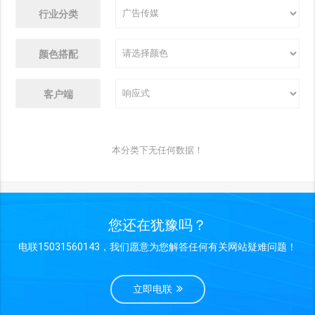
行业分类
颜色搭配
客户端
本分类下无任何数据！
您还在犹豫吗？
电联15031560143，我们愿意为您解答任何有关网站疑难问题！
立即电联