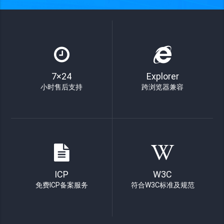
7×24
Explorer
小时售后支持
跨浏览器兼容
ICP
W3C
免费ICP备案服务
符合W3C标准及规范