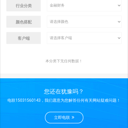
行业分类
颜色搭配
客户端
本分类下无任何数据！
您还在犹豫吗？
电联15031560143，我们愿意为您解答任何有关网站疑难问题！
立即电联