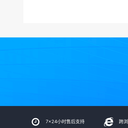
7x24小时售后支持
跨