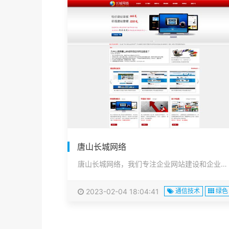
唐山长城网络
唐山长城网络，我们专注企业网站建设和企业网站优化！我们的起源···
2023-02-04 18:04:41
通信技术
绿色