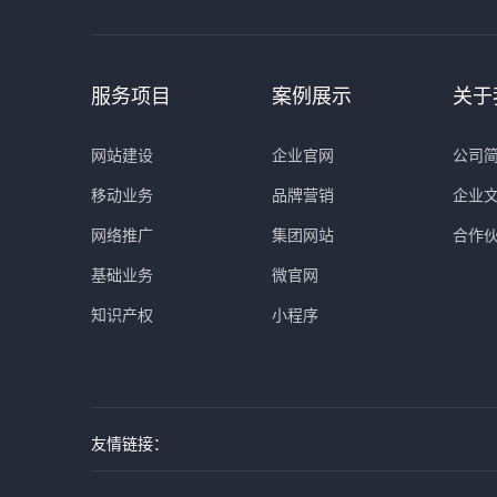
服务项目
案例展示
关于
网站建设
企业官网
公司
移动业务
品牌营销
企业
网络推广
集团网站
合作
基础业务
微官网
知识产权
小程序
友情链接：