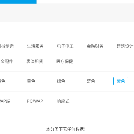
机械制造
生活服务
电子电工
金融财务
建筑设计
五金配件
表演租赁
医疗保健
橙色
黄色
绿色
蓝色
紫色
WAP端
PC/WAP
响应式
本分类下无任何数据！