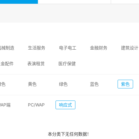
机械制造
生活服务
电子电工
金融财务
建筑设计
五金配件
表演租赁
医疗保健
橙色
黄色
绿色
蓝色
紫色
WAP端
PC/WAP
响应式
本分类下无任何数据！