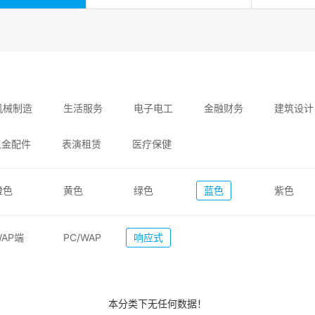
机械制造
生活服务
电子电工
金融财务
建筑设计
五金配件
表演租赁
医疗保健
橙色
黄色
绿色
蓝色
紫色
WAP端
PC/WAP
响应式
本分类下无任何数据！