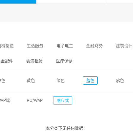
机械制造
生活服务
电子电工
金融财务
建筑设计
五金配件
表演租赁
医疗保健
橙色
黄色
绿色
蓝色
紫色
WAP端
PC/WAP
响应式
本分类下无任何数据！