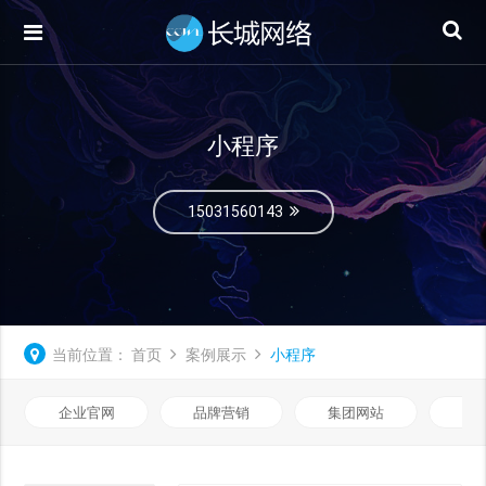
小程序
15031560143
当前位置：
首页
案例展示
小程序
企业官网
品牌营销
集团网站
微