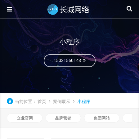
小程序
15031560143
当前位置：
首页
案例展示
小程序
企业官网
品牌营销
集团网站
微