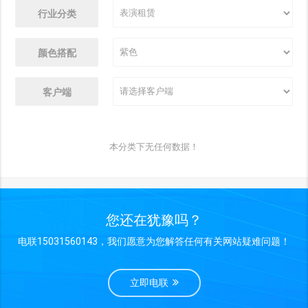
行业分类
颜色搭配
客户端
本分类下无任何数据！
您还在犹豫吗？
电联15031560143，我们愿意为您解答任何有关网站疑难问题！
立即电联