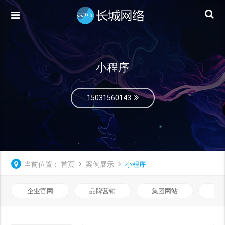
小程序
15031560143
当前位置：
首页
案例展示
小程序
企业官网
品牌营销
集团网站
微