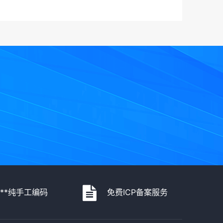
***纯手工编码
免费ICP备案服务