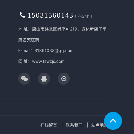
15031560143
( 7*24h )
地 址：唐山市路北区尚座A-219，遵化新店子学
府名苑底商
E-mail：61391038@qq.com
网 址：
www.tswzjs.com
在线留言
联系我们
站点地图