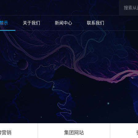
展示
关于我们
新闻中心
联系我们
牌营销
集团网站