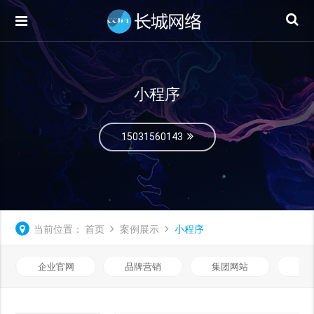
小程序
15031560143
当前位置：
首页
案例展示
小程序
企业官网
品牌营销
集团网站
微