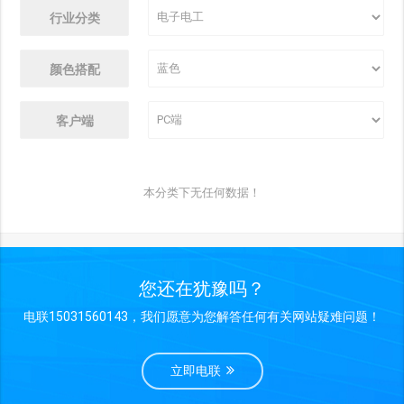
行业分类
颜色搭配
客户端
本分类下无任何数据！
您还在犹豫吗？
电联15031560143，我们愿意为您解答任何有关网站疑难问题！
立即电联