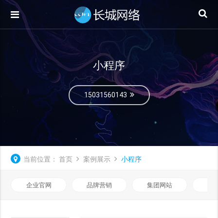
小程序
15031560143
当前位置：
首页
案例展示
小程序
企业官网
品牌营销
集团网站
微