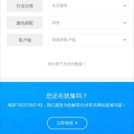
行业分类
颜色搭配
客户端
本分类下无任何数据！
您还在犹豫吗？
电联15031560143，我们愿意为您解答任何有关网站疑难问题！
立即电联