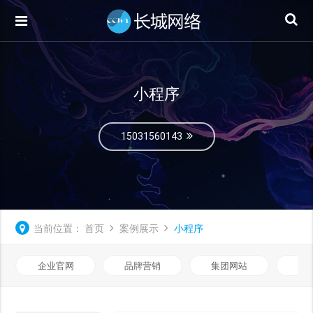
小程序
15031560143
当前位置：
首页
案例展示
小程序
企业官网
品牌营销
集团网站
微