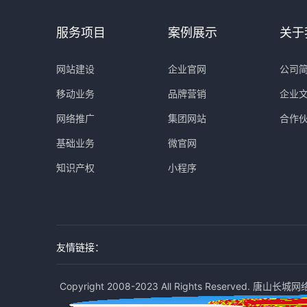
服务项目
案例展示
关于
网站建设
企业官网
公司
移动业务
品牌营销
企业
网络推广
集团网站
合作
基础业务
微官网
知识产权
小程序
友情链接：
Copyright 2008-2023 All Rights Reserved. 唐山长城网