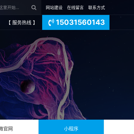
网站建设
在线留言
联系方式
15031560143
【 服务热线 】
微官网
小程序