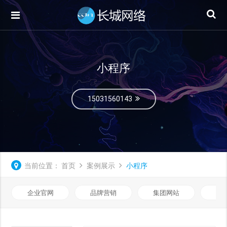
小程序
15031560143
当前位置：
首页
案例展示
小程序
企业官网
品牌营销
集团网站
微