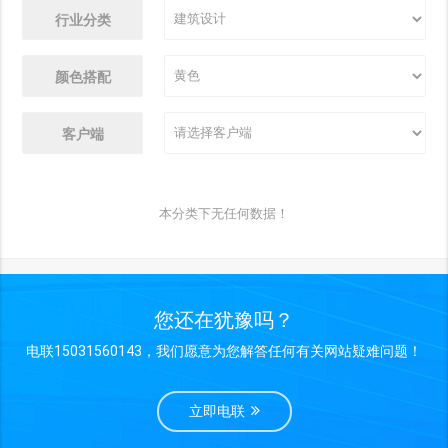
行业分类
颜色搭配
客户端
本分类下无任何数据！
您还在犹豫吗？
电联15031560143，我们愿意为您解答任何有关网站疑难问题！
立即电联