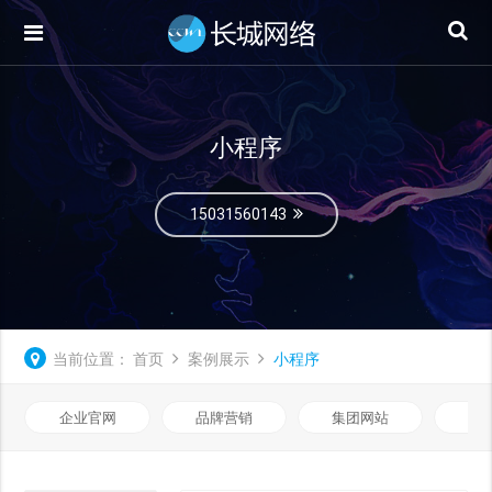
小程序
15031560143
当前位置：
首页
案例展示
小程序
企业官网
品牌营销
集团网站
微