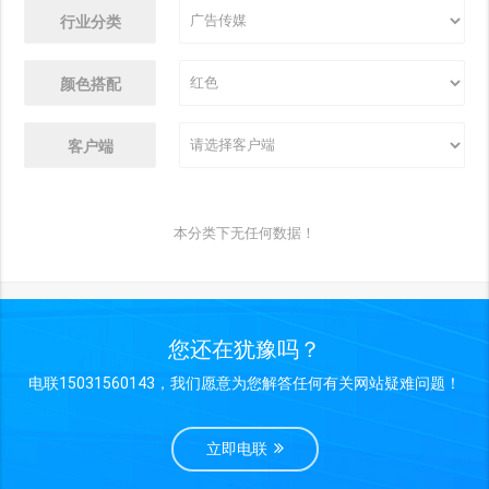
行业分类
颜色搭配
客户端
本分类下无任何数据！
您还在犹豫吗？
电联15031560143，我们愿意为您解答任何有关网站疑难问题！
立即电联