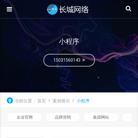
小程序
15031560143
当前位置：
首页
案例展示
小程序
企业官网
品牌营销
集团网站
微