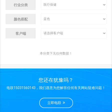
行业分类
颜色搭配
客户端
本分类下无任何数据！
您还在犹豫吗？
电联15031560143，我们愿意为您解答任何有关网站疑难问题！
立即电联