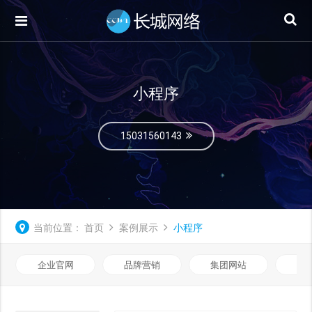
小程序
15031560143
当前位置：
首页
案例展示
小程序
企业官网
品牌营销
集团网站
微