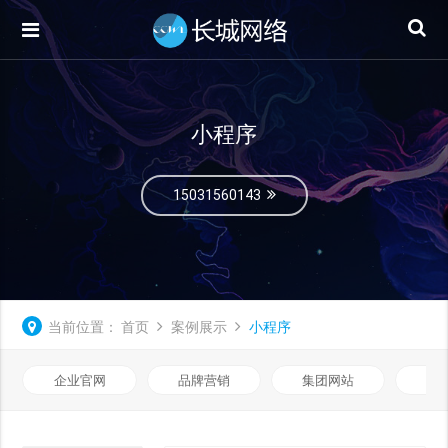
小程序
15031560143
当前位置：
首页
案例展示
小程序
企业官网
品牌营销
集团网站
微