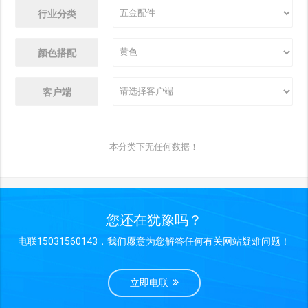
行业分类
颜色搭配
客户端
本分类下无任何数据！
您还在犹豫吗？
电联15031560143，我们愿意为您解答任何有关网站疑难问题！
立即电联