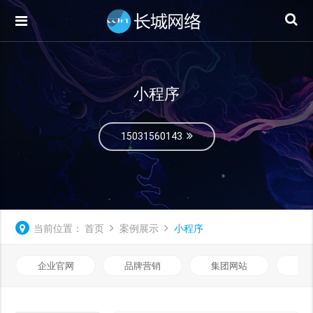
小程序
15031560143
当前位置：
首页
案例展示
小程序
企业官网
品牌营销
集团网站
微