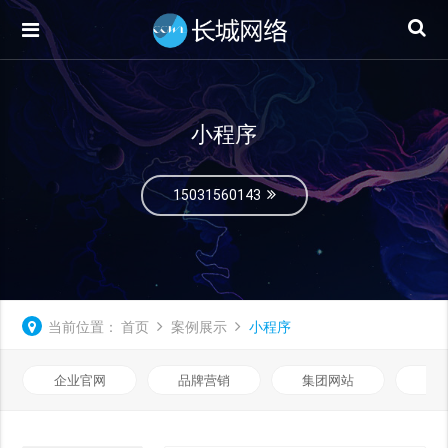
小程序
15031560143
当前位置：
首页
案例展示
小程序
企业官网
品牌营销
集团网站
微