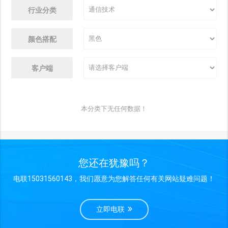
行业分类
颜色搭配
客户端
本分类下无任何数据！
您还在犹豫吗？
电联15031560143，我们愿意为您解答任何有关网站疑难问题！
立即电联