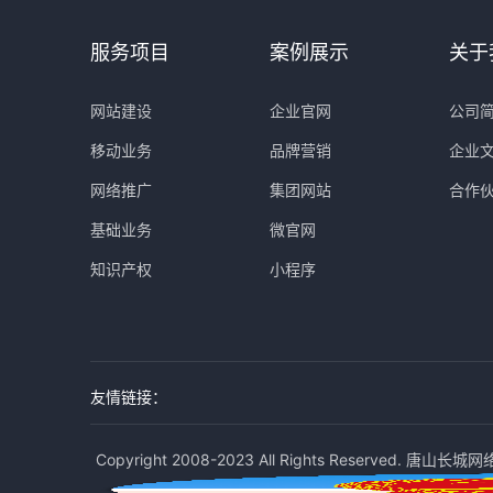
服务项目
案例展示
关于
网站建设
企业官网
公司
移动业务
品牌营销
企业
网络推广
集团网站
合作
基础业务
微官网
知识产权
小程序
友情链接：
Copyright 2008-2023 All Rights Reserved. 唐山长城网