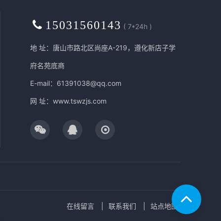
15031560143
( 7*24h )
地 址：唐山市路北区尚座A-219，遵化新店子学
府名苑底商
E-mail：61391038@qq.com
网 址：
www.tswzjs.com
在线留言
联系我们
站点地图