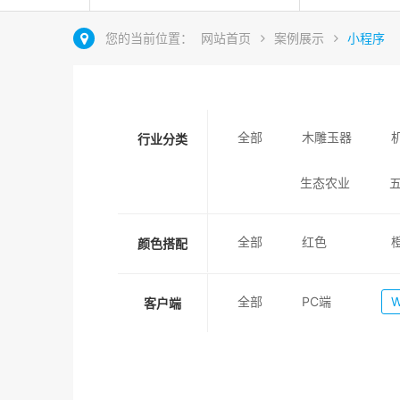
您的当前位置：
网站首页
案例展示
小程序
全部
木雕玉器
行业分类
生态农业
全部
红色
颜色搭配
全部
PC端
客户端