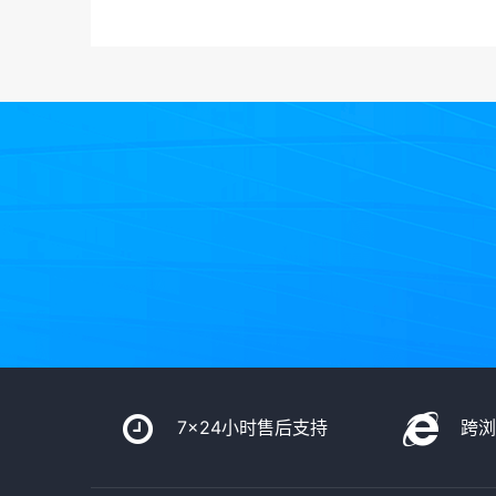
7x24小时售后支持
跨