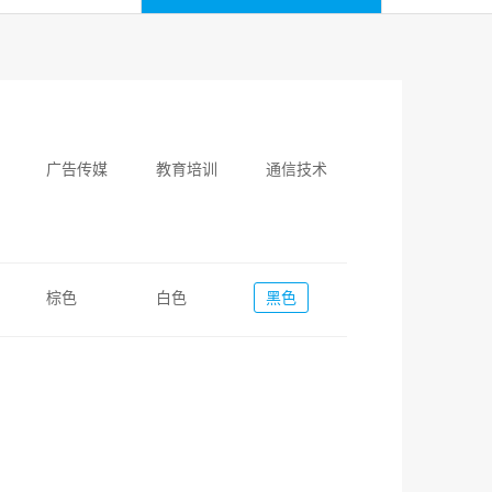
广告传媒
教育培训
通信技术
棕色
白色
黑色