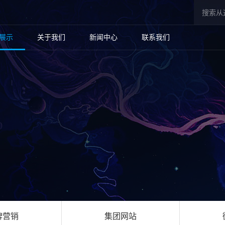
展示
关于我们
新闻中心
联系我们
牌营销
集团网站