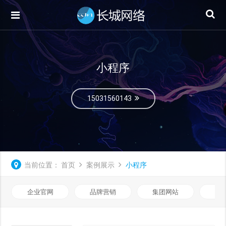
小程序
15031560143
当前位置：
首页
案例展示
小程序
企业官网
品牌营销
集团网站
微