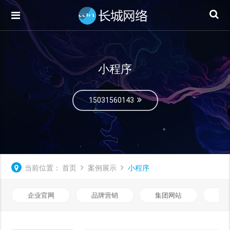
小程序
15031560143
当前位置：
首页
案例展示
小程序
企业官网
品牌营销
集团网站
微