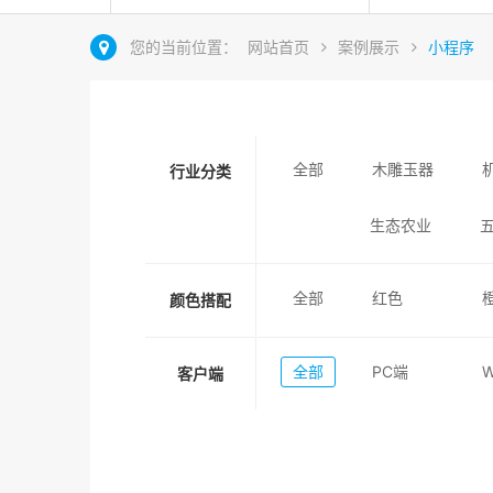
您的当前位置：
网站首页
案例展示
小程序
全部
木雕玉器
行业分类
生态农业
全部
红色
颜色搭配
全部
PC端
客户端