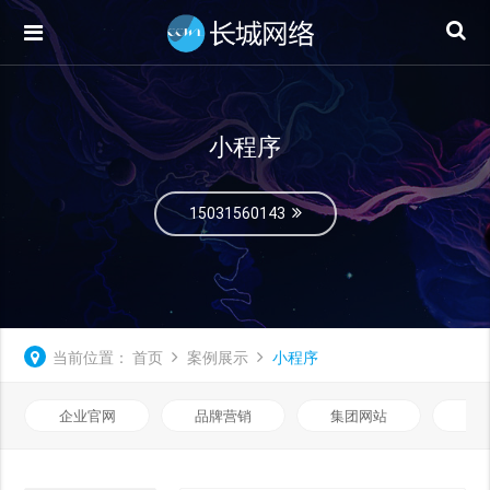
小程序
15031560143
当前位置：
首页
案例展示
小程序
企业官网
品牌营销
集团网站
微