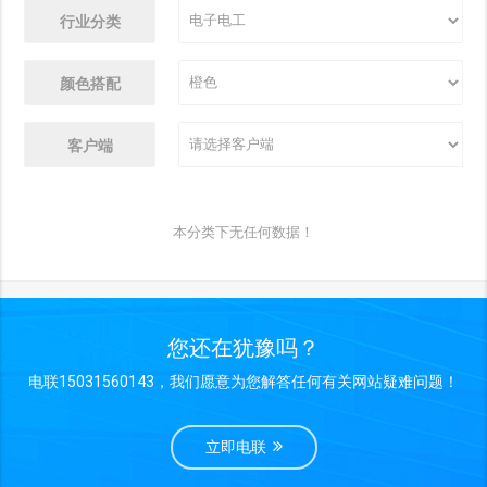
行业分类
颜色搭配
客户端
本分类下无任何数据！
您还在犹豫吗？
电联15031560143，我们愿意为您解答任何有关网站疑难问题！
立即电联