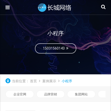
小程序
15031560143
当前位置：
首页
案例展示
小程序
企业官网
品牌营销
集团网站
微