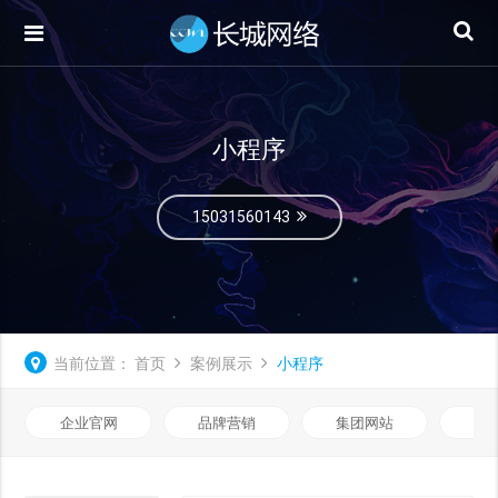
小程序
15031560143
当前位置：
首页
案例展示
小程序
企业官网
品牌营销
集团网站
微