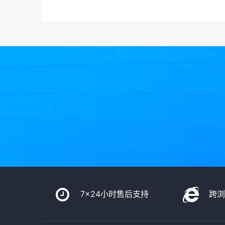
7x24小时售后支持
跨