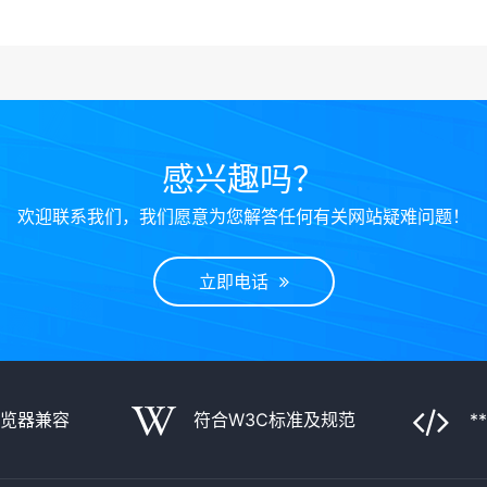
感兴趣吗？
欢迎联系我们，我们愿意为您解答任何有关网站疑难问题！
立即电话
浏览器兼容
符合W3C标准及规范
*