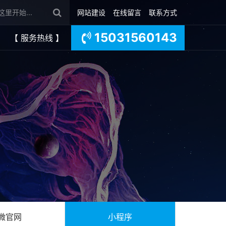
网站建设
在线留言
联系方式
15031560143
【 服务热线 】
微官网
小程序