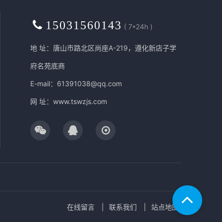
15031560143
( 7*24h )
地 址：唐山市路北区尚座A-219，遵化新店子学
府名苑底商
E-mail：61391038@qq.com
网 址：
www.tswzjs.com
在线留言
联系我们
站点地图