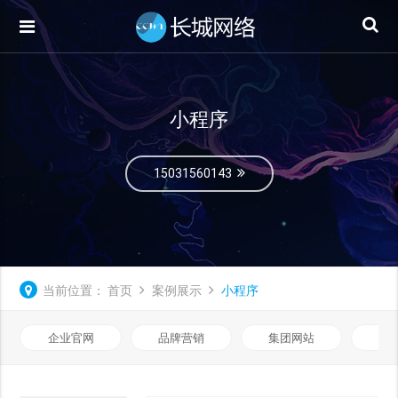
小程序
15031560143
当前位置：
首页
案例展示
小程序
企业官网
品牌营销
集团网站
微