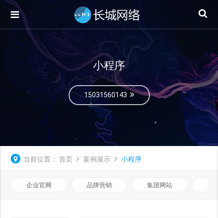
小程序
15031560143
当前位置：
首页
案例展示
小程序
企业官网
品牌营销
集团网站
微