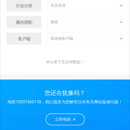
行业分类
颜色搭配
客户端
本分类下无任何数据！
您还在犹豫吗？
电联15031560143，我们愿意为您解答任何有关网站疑难问题！
立即电联