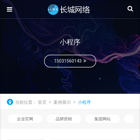
小程序
15031560143
当前位置：
首页
案例展示
小程序
企业官网
品牌营销
集团网站
微