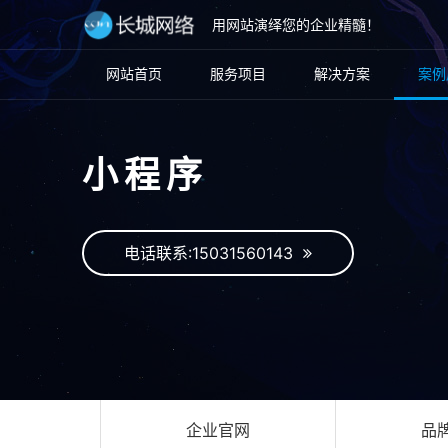
用网站演绎您的企业精髓！
网站首页
服务项目
解决方案
案例
小程序
电话联系:15031560143
企业官网
品