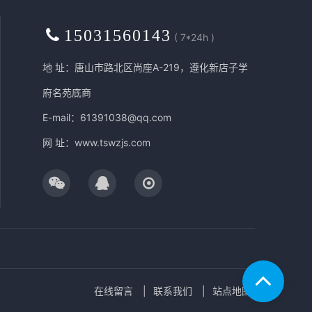
15031560143
( 7*24h )
地 址：唐山市路北区尚座A-219，遵化新店子学
府名苑底商
E-mail：61391038@qq.com
网 址：
www.tswzjs.com
在线留言
联系我们
站点地图