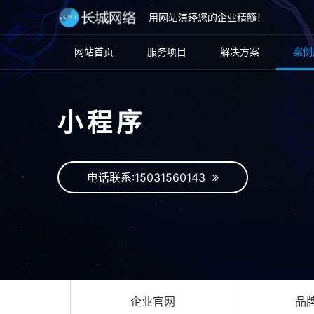
用网站演绎您的企业精髓！
网站首页
服务项目
解决方案
案例
小程序
电话联系:15031560143
企业官网
品