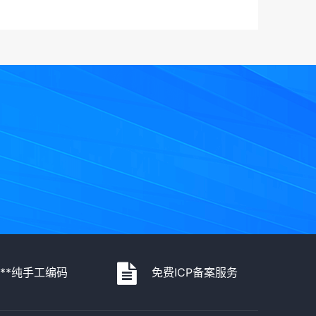
***纯手工编码
免费ICP备案服务