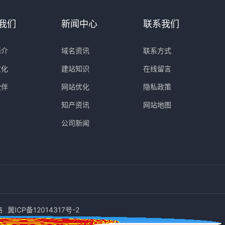
我们
新闻中心
联系我们
简介
域名资讯
联系方式
文化
建站知识
在线留言
伙伴
网站优化
隐私政策
知产资讯
网站地图
公司新闻
络
冀ICP备12014317号-2