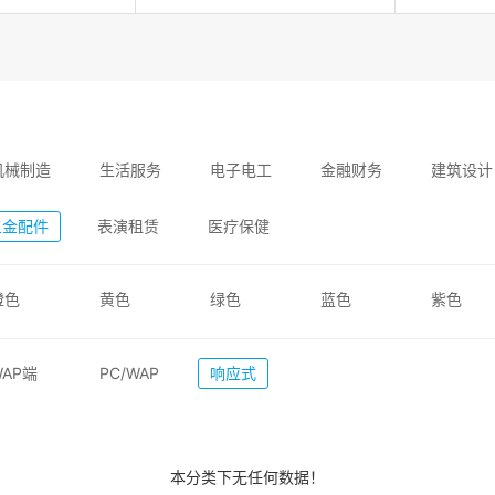
机械制造
生活服务
电子电工
金融财务
建筑设计
五金配件
表演租赁
医疗保健
橙色
黄色
绿色
蓝色
紫色
WAP端
PC/WAP
响应式
本分类下无任何数据！