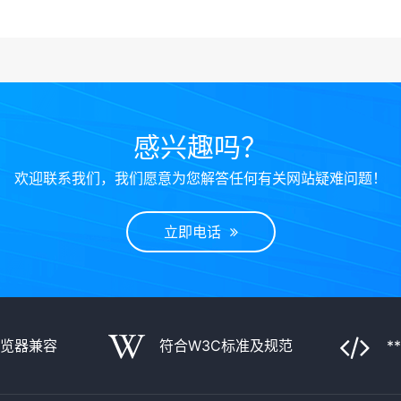
感兴趣吗？
欢迎联系我们，我们愿意为您解答任何有关网站疑难问题！
立即电话
浏览器兼容
符合W3C标准及规范
*