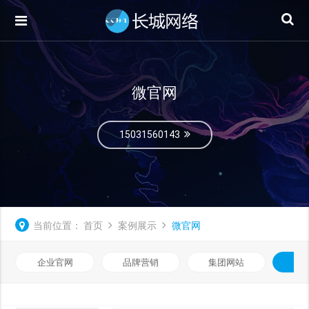
微官网
15031560143
当前位置：
首页
案例展示
微官网
企业官网
品牌营销
集团网站
微