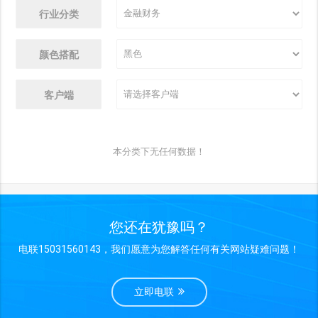
行业分类
颜色搭配
客户端
本分类下无任何数据！
您还在犹豫吗？
电联15031560143，我们愿意为您解答任何有关网站疑难问题！
立即电联