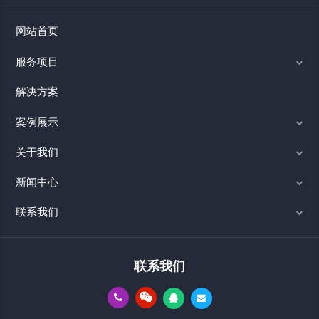
网站首页
服务项目
解决方案
案例展示
关于我们
新闻中心
联系我们
联系我们